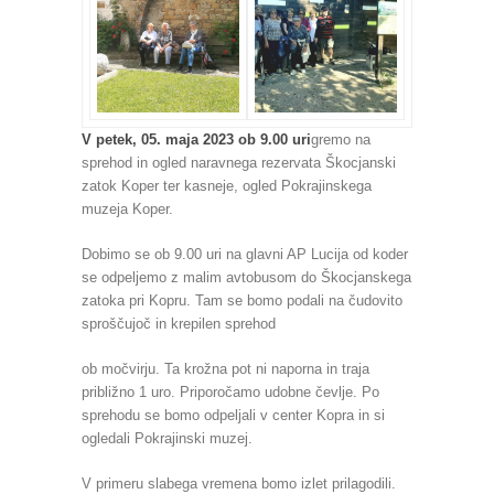
V petek, 05. maja 2023 ob 9.00 uri
gremo na
sprehod in ogled naravnega rezervata Škocjanski
zatok Koper ter kasneje, ogled Pokrajinskega
muzeja Koper.
Dobimo se ob 9.00 uri na glavni AP Lucija od koder
se odpeljemo z malim avtobusom do Škocjanskega
zatoka pri Kopru. Tam se bomo podali na čudovito
sproščujoč in krepilen sprehod
ob močvirju. Ta krožna pot ni naporna in traja
približno 1 uro. Priporočamo udobne čevlje. Po
sprehodu se bomo odpeljali v center Kopra in si
ogledali Pokrajinski muzej.
V primeru slabega vremena bomo izlet prilagodili.