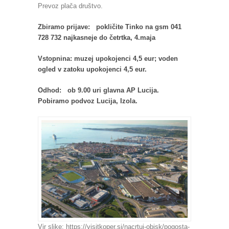
Prevoz plača društvo.
Zbiramo prijave: pokličite Tinko na gsm 041
728 732 najkasneje do četrtka,
4
.
maja
Vstopnina:
muzej upokojenci 4,5 eur; voden
ogled v zatoku
upokojenci
4,5 eur.
Odhod:
ob 9.00 uri glavna AP Lucija.
Pobiramo
podvoz Lucija, Izola
.
Vir slike: https://visitkoper.si/nacrtuj-obisk/pogosta-