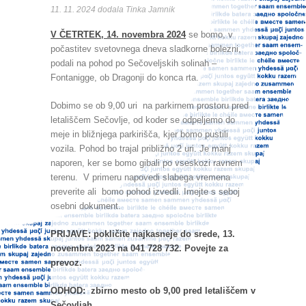
11. 11. 2024 dodala Tinka Jamnik
V ČETRTEK, 14. novembra 2024
se bomo, v
počastitev svetovnega dneva sladkorne bolezni,
podali na pohod po Sečoveljskih solinah –
Fontanigge, ob Dragonji do konca rta.
Dobimo se ob 9,00 uri na parkirnem prostoru pred
letališčem Sečovlje, od koder se odpeljemo do
meje in bližnjega parkirišča, kjer bomo pustili
vozila. Pohod bo trajal približno 2 uri. Je manj
naporen, ker se bomo gibali po vseskozi ravnem
terenu. V primeru napovedi slabega vremena
preverite ali bomo pohod izvedli. Imejte s seboj
osebni dokument.
PRIJAVE:
pokličite najkasneje do srede, 13.
novembra 2023 na 041 728 732. Povejte za
prevoz.
ODHOD: zbirno mesto ob 9,00 pred letališčem v
Sečovljah.